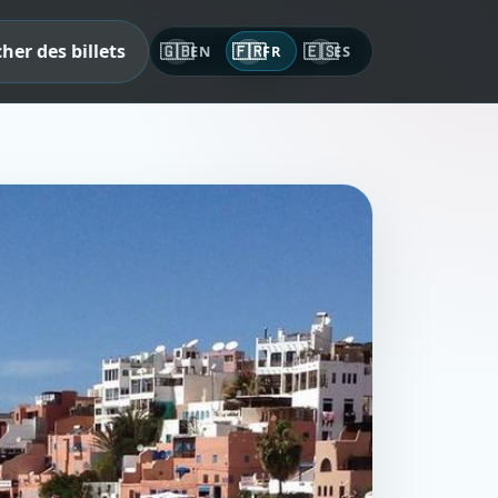
her des billets
🇬🇧
🇫🇷
🇪🇸
EN
FR
ES