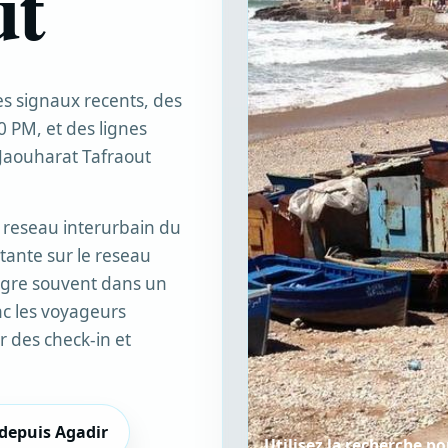
ut
s signaux recents, des
0 PM, et des lignes
Jaouharat Tafraout
e reseau interurbain du
tante sur le reseau
tegre souvent dans un
onc les voyageurs
 des check-in et
 depuis Agadir
Utilisez la recherche p