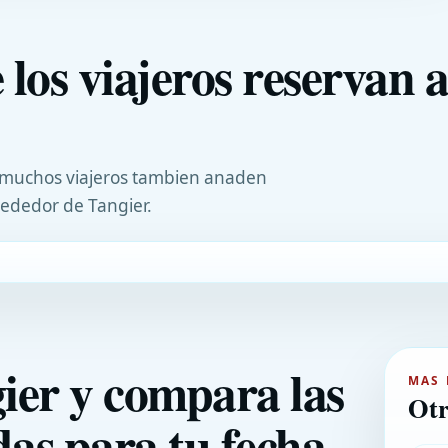
 los viajeros reservan 
r, muchos viajeros tambien anaden
rededor de Tangier.
ier y compara las
MAS 
Otr
as para tu fecha.