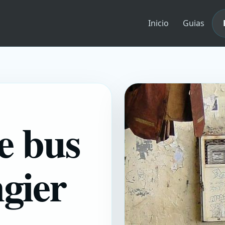
Inicio
Guias
de bus
ngier