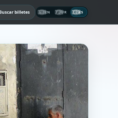
Buscar billetes
🇬🇧
🇫🇷
🇪🇸
EN
FR
ES