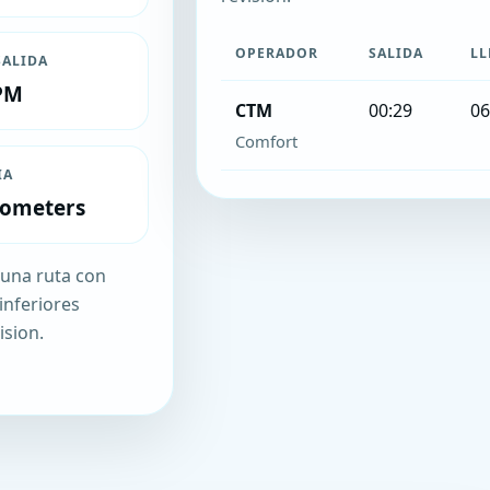
OPERADOR
SALIDA
LL
SALIDA
PM
CTM
00:29
06
Comfort
IA
lometers
una ruta con
inferiores
ision.