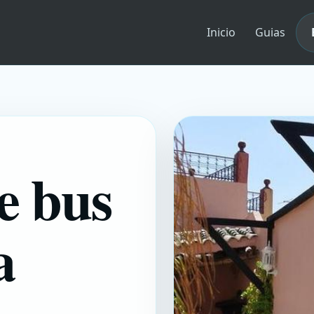
Inicio
Guias
de bus
a