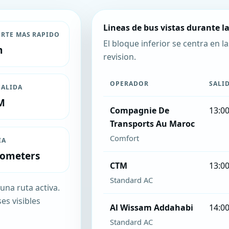
Lineas de bus vistas durante la
RTE MAS RAPIDO
El bloque inferior se centra en la
m
revision.
OPERADOR
SALI
SALIDA
M
Compagnie De
13:0
Transports Au Maroc
Comfort
IA
lometers
CTM
13:0
Standard AC
na ruta activa.
es visibles
Al Wissam Addahabi
14:0
Standard AC