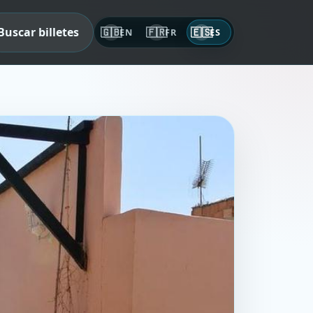
Buscar billetes
🇬🇧
🇫🇷
🇪🇸
EN
FR
ES