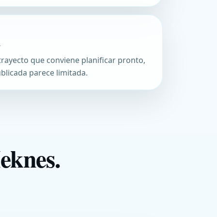
A
a
rayecto que conviene planificar pronto,
ublicada parece limitada.
eknes.