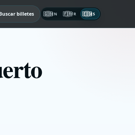
Buscar billetes
🇬🇧
🇫🇷
🇪🇸
EN
FR
ES
uerto