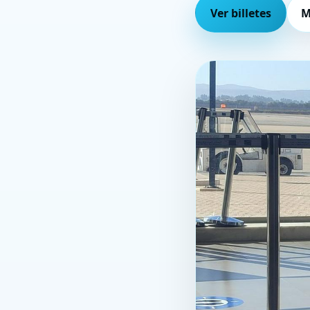
Ver billetes
M